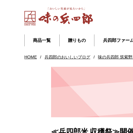
商品一覧
贈りもの
兵四郎ファー
HOME
/
兵四郎のおいしいブログ
/
味の兵四郎 筑紫野
≪兵四郎米 収穫祭≫開