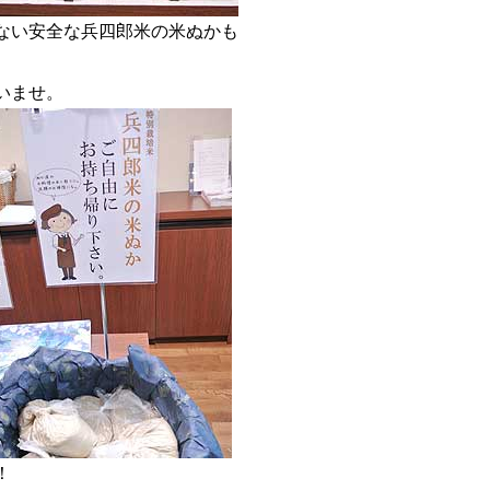
ない安全な兵四郎米の米ぬかも
。
いませ。
！