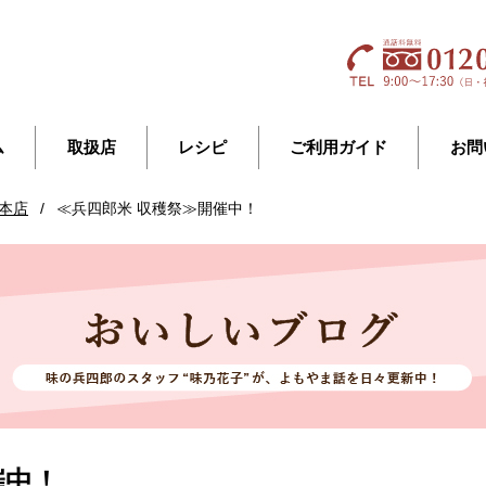
ム
取扱店
レシピ
ご利用ガイド
お問
本店
/
≪兵四郎米 収穫祭≫開催中！
催中！