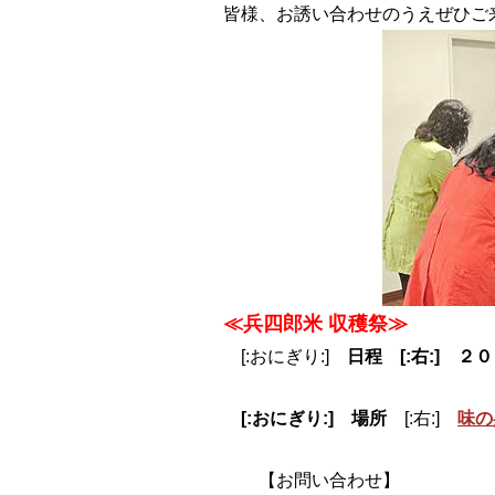
皆様、お誘い合わせのうえぜひご来店
≪兵四郎米 収穫祭≫
[:おにぎり:]
日程 [:右:] 
９：３０～
[:おにぎり:] 場所
[:右:]
味の
【お問い合わせ】