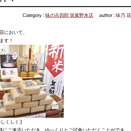
Category :
味の兵四郎 筑紫野本店
author :
味乃 
本店において、
ます！
しくしく:]
様にご来店いただき、ゆっくりとご試食いただくことができ