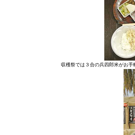
収穫祭では３合の兵四郎米がお手