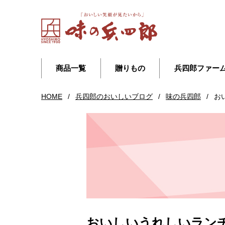
商品一覧
贈りもの
兵四郎ファー
HOME
/
兵四郎のおいしいブログ
/
味の兵四郎
/
お
おいしいうれしいランチ