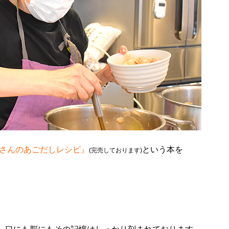
更さんのあごだしレシピ』
という本を
(完売しております)