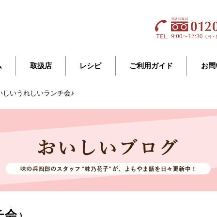
ム
取扱店
レシピ
ご利用ガイド
お問
いしいうれしいランチ会♪
会♪