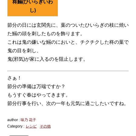
柊鰯(ひいらぎいわ
し)
節分の日には玄関先に、葉のついたひいらぎの枝に焼い
た鰯の頭を刺したものを飾ります。
これは鬼の嫌いな鰯のにおいと、チクチクした柊の葉で
鬼の目を刺し、
鬼(邪気)が家に入るのを阻止します。
さぁ！
節分の準備は万端ですか？
もうすぐ春はやってきます。
節分行事を行い、次の一年も元気に過ごしたいですね。
author :
味乃 花子
Category :
レシピ
その他