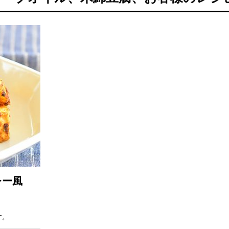
レー風
す。