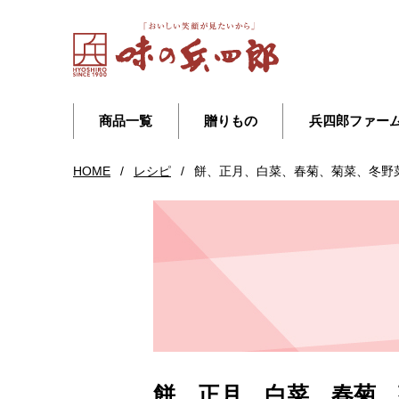
商品一覧
贈りもの
兵四郎ファー
HOME
/
レシピ
/
餅、正月、白菜、春菊、菊菜、冬野
餅、正月、白菜、春菊