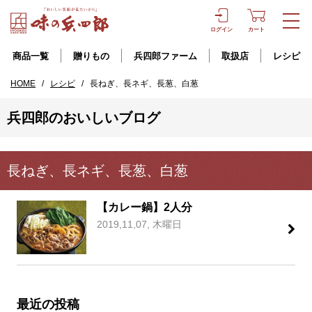
ログイン
カート
商品一覧
贈りもの
兵四郎ファーム
取扱店
レシピ
HOME
/
レシピ
/
長ねぎ、長ネギ、長葱、白葱
兵四郎のおいしいブログ
長ねぎ、長ネギ、長葱、白葱
【カレー鍋】2人分
2019,11,07, 木曜日
最近の投稿