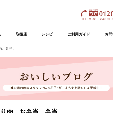
ム
取扱店
レシピ
ご利用ガイド
お問
当、弁当、
切り肉、お弁当、弁当、