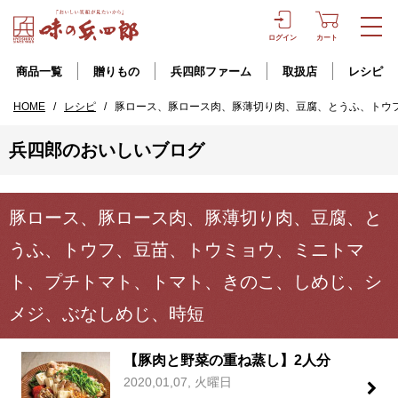
ログイン
カート
商品一覧
贈りもの
兵四郎ファーム
取扱店
レシピ
HOME
/
レシピ
/
豚ロース、豚ロース肉、豚薄切り肉、豆腐、とうふ、トウ
兵四郎のおいしいブログ
豚ロース、豚ロース肉、豚薄切り肉、豆腐、と
うふ、トウフ、豆苗、トウミョウ、ミニトマ
ト、プチトマト、トマト、きのこ、しめじ、シ
メジ、ぶなしめじ、時短
【豚肉と野菜の重ね蒸し】2人分
2020,01,07, 火曜日