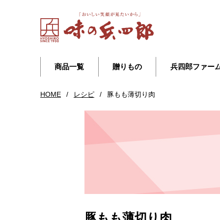
商品一覧
贈りもの
兵四郎ファー
HOME
/
レシピ
/
豚もも薄切り肉
豚もも薄切り肉