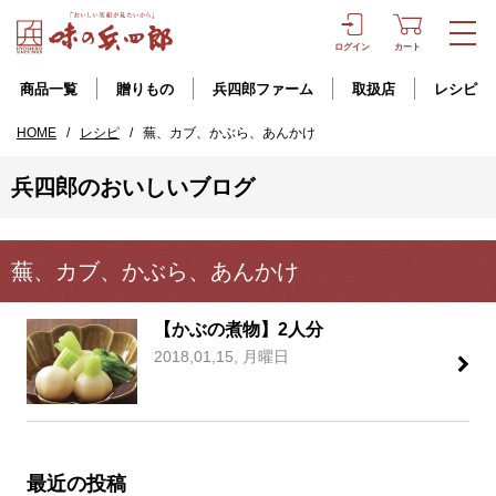
ログイン
カート
商品一覧
贈りもの
兵四郎ファーム
取扱店
レシピ
HOME
/
レシピ
/
蕪、カブ、かぶら、あんかけ
兵四郎のおいしいブログ
蕪、カブ、かぶら、あんかけ
【かぶの煮物】2人分
2018,01,15, 月曜日
最近の投稿