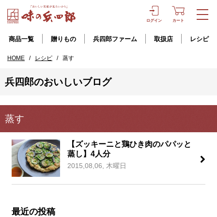
ログイン
カート
商品一覧
贈りもの
兵四郎ファーム
取扱店
レシピ
HOME
/
レシピ
/
蒸す
兵四郎のおいしいブログ
蒸す
【ズッキーニと鶏ひき肉のパパッと
蒸し】4人分
2015,08,06, 木曜日
最近の投稿