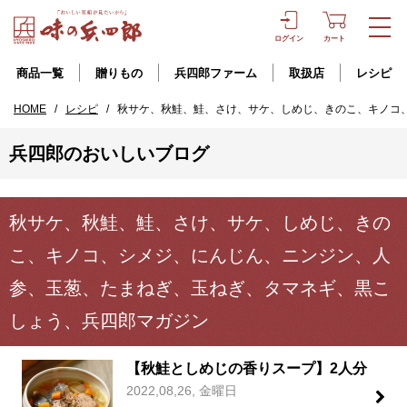
ログイン
カート
商品一覧
贈りもの
兵四郎ファーム
取扱店
レシピ
HOME
/
レシピ
/
秋サケ、秋鮭、鮭、さけ、サケ、しめじ、きのこ、キノコ
兵四郎のおいしいブログ
秋サケ、秋鮭、鮭、さけ、サケ、しめじ、きの
こ、キノコ、シメジ、にんじん、ニンジン、人
参、玉葱、たまねぎ、玉ねぎ、タマネギ、黒こ
しょう、兵四郎マガジン
【秋鮭としめじの香りスープ】2人分
2022,08,26, 金曜日