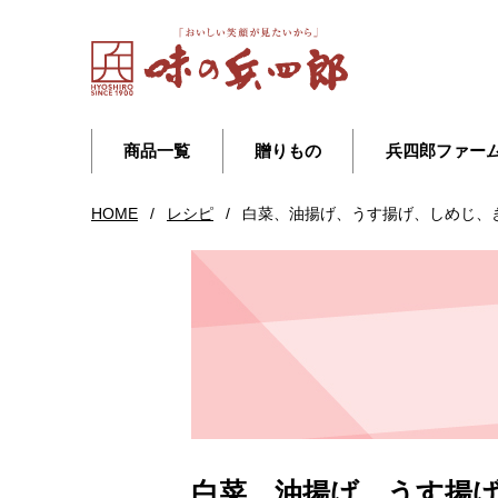
商品一覧
贈りもの
兵四郎ファー
HOME
/
レシピ
/
白菜、油揚げ、うす揚げ、しめじ、
白菜、油揚げ、うす揚