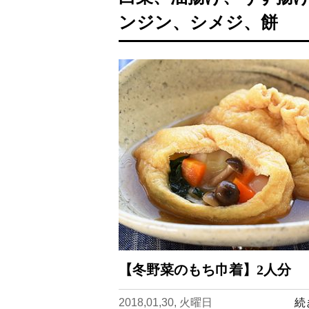
ンジン、シメジ、餅
【冬野菜のもち巾着】2人分
2018,01,30, 火曜日
続