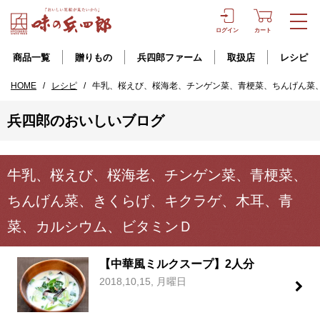
ログイン
カート
商品一覧
贈りもの
兵四郎ファーム
取扱店
レシピ
HOME
/
レシピ
/
牛乳、桜えび、桜海老、チンゲン菜、青梗菜、ちんげん菜
兵四郎のおいしいブログ
牛乳、桜えび、桜海老、チンゲン菜、青梗菜、
ちんげん菜、きくらげ、キクラゲ、木耳、青
菜、カルシウム、ビタミンＤ
【中華風ミルクスープ】2人分
2018,10,15, 月曜日