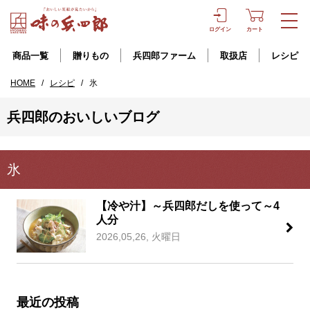
ログイン
カート
商品一覧
贈りもの
兵四郎ファーム
取扱店
レシピ
HOME
/
レシピ
/
氷
兵四郎のおいしいブログ
氷
【冷や汁】～兵四郎だしを使って～4
人分
2026,05,26, 火曜日
最近の投稿