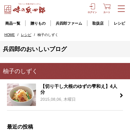
ログイン
カート
商品一覧
贈りもの
兵四郎ファーム
取扱店
レシピ
HOME
/
レシピ
/
柚子のしずく
兵四郎のおいしいブログ
柚子のしずく
【切り干し大根のゆずの雫和え】4人
分
2015,08,06, 木曜日
最近の投稿