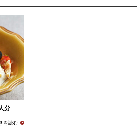
人分
きを読む