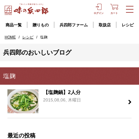
ログイン
カート
商品一覧
贈りもの
兵四郎ファーム
取扱店
レシピ
HOME
/
レシピ
/
塩麹
兵四郎のおいしいブログ
塩麹
【塩麹鍋】2人分
2015,08,06, 木曜日
最近の投稿