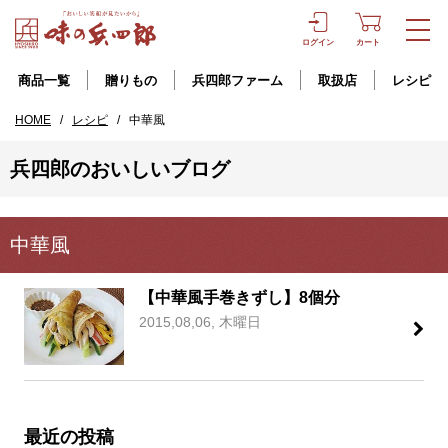
ログイン
カート
商品一覧
贈りもの
兵四郎ファーム
取扱店
レシピ
HOME
/
レシピ
/
中華風
兵四郎のおいしいブログ
中華風
【中華風手巻きずし】8個分
2015,08,06, 木曜日
最近の投稿