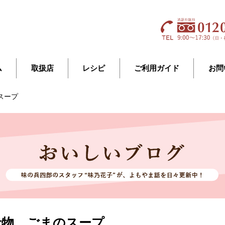
ム
取扱店
レシピ
ご利用ガイド
お問
スープ
汁物、ごまのスープ