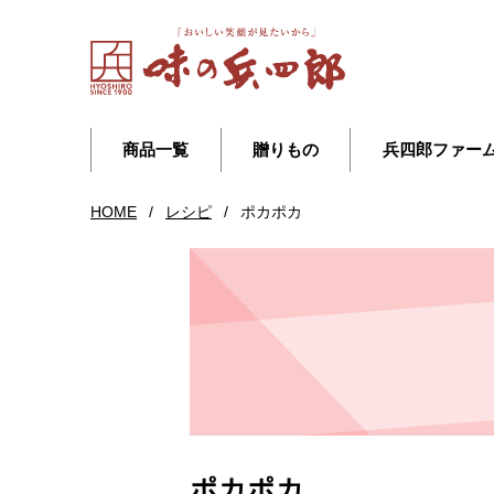
商品一覧
贈りもの
兵四郎ファー
HOME
/
レシピ
/
ポカポカ
ポカポカ