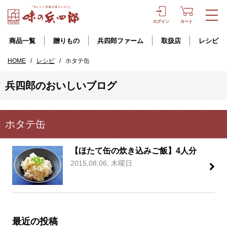
ログイン
カート
商品一覧
贈りもの
兵四郎ファーム
取扱店
レシピ
HOME
/
レシピ
/
ホタテ缶
兵四郎のおいしいブログ
ホタテ缶
【ほたて缶の炊き込みご飯】4人分
2015,08,06, 木曜日
最近の投稿