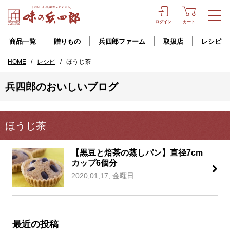
ログイン
カート
商品一覧
贈りもの
兵四郎ファーム
取扱店
レシピ
HOME
/
レシピ
/
ほうじ茶
兵四郎のおいしいブログ
ほうじ茶
【黒豆と焙茶の蒸しパン】直径7cm
カップ6個分
2020,01,17, 金曜日
最近の投稿