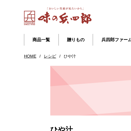
商品一覧
贈りもの
兵四郎ファー
HOME
/
レシピ
/
ひや汁
ひや汁