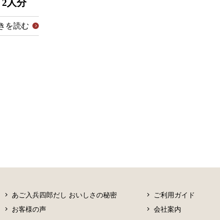
2人分
きを読む
あご入兵四郎だし おいしさの秘密
ご利用ガイド
お客様の声
会社案内