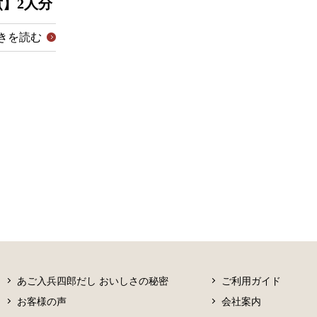
】2人分
きを読む
あご入兵四郎だし おいしさの秘密
ご利用ガイド
お客様の声
会社案内