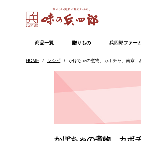
商品一覧
贈りもの
兵四郎ファー
HOME
/
レシピ
/
かぼちゃの煮物、カボチャ、南京、
かぼちゃの煮物、カボ