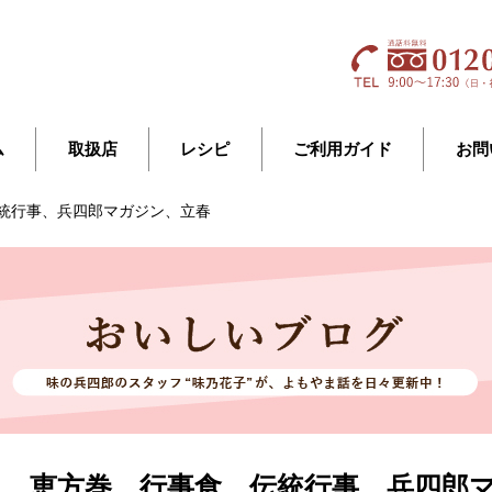
ム
取扱店
レシピ
ご利用ガイド
お問
統行事、兵四郎マガジン、立春
き、恵方巻、行事食、伝統行事、兵四郎