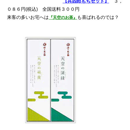
【兵四郎もちセット】
３，
０８６円(税込) 全国送料３００円
来客の多いお宅へは
も喜ばれるのでは？
『天空のお茶』