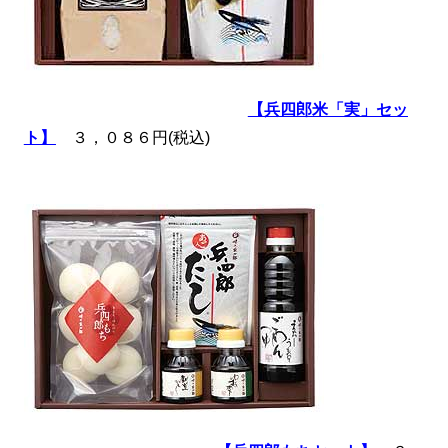
【兵四郎米「実」セッ
ト】
３，０８６円(税込)