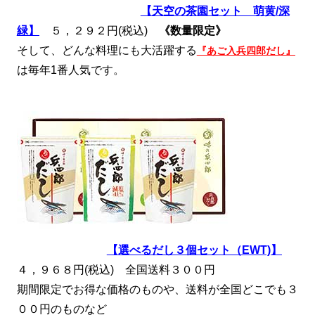
【天空の茶園セット 萌黄/深
緑】
５，２９２円(税込)
《数量限定》
そして、どんな料理にも大活躍する
『あご入兵四郎だし』
は毎年1番人気です。
【選べるだし３個セット（EWT)】
４，９６８円(税込) 全国送料３００円
期間限定でお得な価格のものや、送料が全国どこでも３
００円のものなど