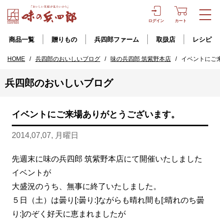
ログイン
カート
商品一覧
贈りもの
兵四郎ファーム
取扱店
レシピ
HOME
/
兵四郎のおいしいブログ
/
味の兵四郎 筑紫野本店
/
イベントにご
兵四郎のおいしいブログ
イベントにご来場ありがとうございます。
2014,07,07, 月曜日
先週末に味の兵四郎 筑紫野本店にて開催いたしました
イベントが
大盛況のうち、無事に終了いたしました。
５日（土）は曇り[:曇り:]ながらも晴れ間も[:晴れのち曇
り:]のぞく好天に恵まれましたが