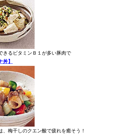
期待できるビタミンＢ１が多い豚肉で
ナ丼】
い時は、梅干しのクエン酸で疲れを癒そう！