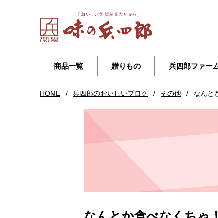
商品一覧
贈りもの
兵四郎ファー
HOME
/
兵四郎のおいしいブログ
/
その他
/
なんと
なんとか食べなくちゃ