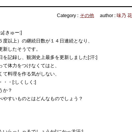
Category :
その他
author :
味乃 
:きゅー:]
５度以上）の継続日数が１４日連続となり、
更新したそうです。
を記録し、観測史上最多を更新しました[:汗:]
って体力をつけなくてはと、
くて料理を作る気がしない、
・[:しくしく:]
うか？
べやすいものとはどんなものでしょう？
っしゃるでしょうか[:にかっ:][:汗:]