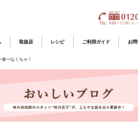
ム
取扱店
レシピ
ご利用ガイド
お問
か食べなくちゃ！
！