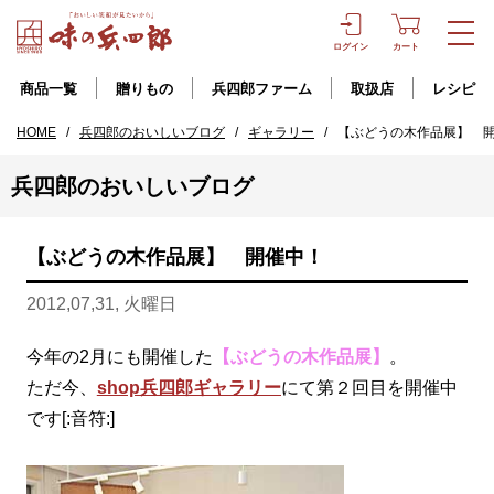
ログイン
カート
商品一覧
贈りもの
兵四郎ファーム
取扱店
レシピ
HOME
/
兵四郎のおいしいブログ
/
ギャラリー
/
【ぶどうの木作品展】 
兵四郎のおいしいブログ
【ぶどうの木作品展】 開催中！
2012,07,31, 火曜日
今年の2月にも開催した
【ぶどうの木作品展】
。
ただ今、
shop兵四郎ギャラリー
にて第２回目を開催中
です[:音符:]