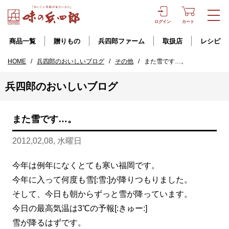
ログイン
カート
商品一覧
贈りもの
兵四郎ファーム
取扱店
レシピ
HOME
/
兵四郎のおいしいブログ
/
その他
/
また雪です…。
兵四郎のおいしいブログ
また雪です…。
2012,02,08, 水曜日
今年は例年になくとても寒い福岡です。
今年に入って何度も雪[:雪:]が降りつもりました。
そして、今日も朝からずっと雪が降っています。
今日の最高気温は3℃の予報[:きゅー:]
雪が降るはずです。