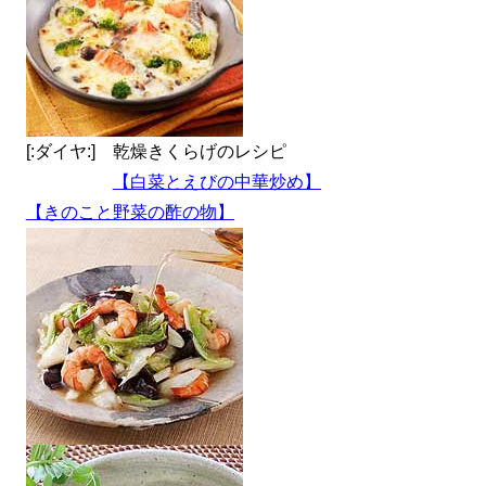
[:ダイヤ:] 乾燥きくらげのレシピ
【白菜とえびの中華炒め】
【きのこと野菜の酢の物】