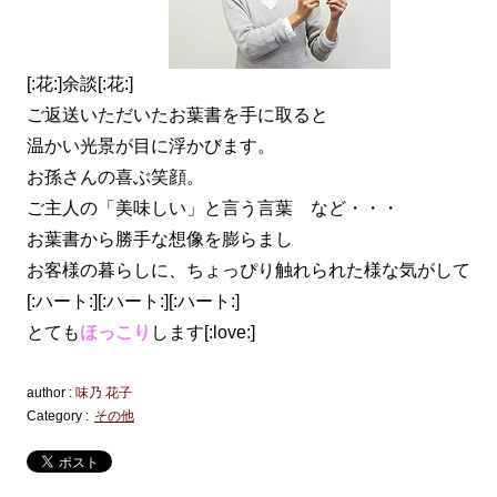
[:花:]余談[:花:]
ご返送いただいたお葉書を手に取ると
温かい光景が目に浮かびます。
お孫さんの喜ぶ笑顔。
ご主人の「美味しい」と言う言葉 など・・・
お葉書から勝手な想像を膨らまし
お客様の暮らしに、ちょっぴり触れられた様な気がして
[:ハート:][:ハート:][:ハート:]
とても
ほっこり
します[:love:]
author :
味乃 花子
Category :
その他