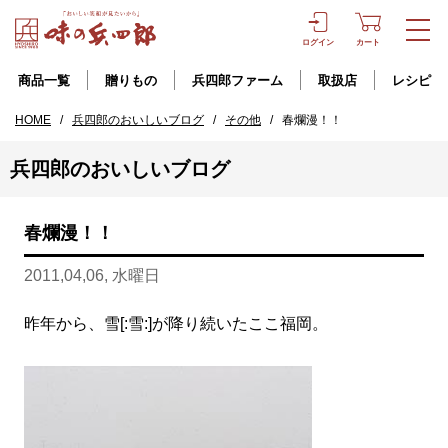
ログイン
カート
商品一覧
贈りもの
兵四郎ファーム
取扱店
レシピ
HOME
/
兵四郎のおいしいブログ
/
その他
/
春爛漫！！
兵四郎のおいしいブログ
春爛漫！！
2011,04,06, 水曜日
昨年から、雪[:雪:]が降り続いたここ福岡。