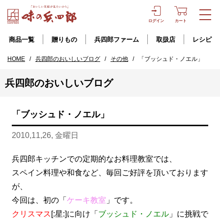
ログイン
カート
商品一覧
贈りもの
兵四郎ファーム
取扱店
レシピ
HOME
/
兵四郎のおいしいブログ
/
その他
/
「ブッシュド・ノエル」
兵四郎のおいしいブログ
「ブッシュド・ノエル」
2010,11,26, 金曜日
兵四郎キッチンでの定期的なお料理教室では、
スペイン料理や和食など、毎回ご好評を頂いております
が、
今回は、初の「
ケーキ教室
」です。
クリスマス
[:星:]に向け「
ブッシュド・ノエル
」に挑戦で