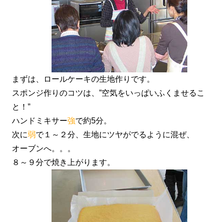
まずは、ロールケーキの生地作りです。
スポンジ作りのコツは、”空気をいっぱいふくませるこ
と！”
ハンドミキサー
強
で約5分。
次に
弱
で１～２分、生地にツヤがでるように混ぜ、
オーブンへ。。。
８～９分で焼き上がります。