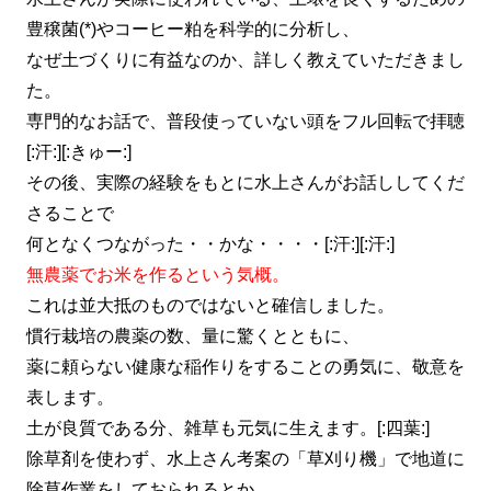
豊穣菌(*)やコーヒー粕を科学的に分析し、
なぜ土づくりに有益なのか、詳しく教えていただきまし
た。
専門的なお話で、普段使っていない頭をフル回転で拝聴
[:汗:][:きゅー:]
その後、実際の経験をもとに水上さんがお話ししてくだ
さることで
何となくつながった・・かな・・・・[:汗:][:汗:]
無農薬でお米を作るという気概。
これは並大抵のものではないと確信しました。
慣行栽培の農薬の数、量に驚くとともに、
薬に頼らない健康な稲作りをすることの勇気に、敬意を
表します。
土が良質である分、雑草も元気に生えます。[:四葉:]
除草剤を使わず、水上さん考案の「草刈り機」で地道に
除草作業をしておられるとか。