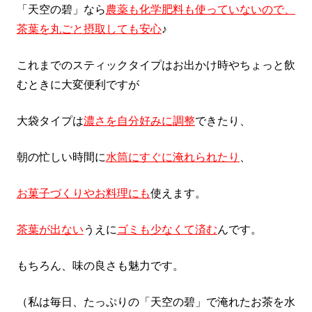
「天空の碧」なら
農薬も化学肥料も使っていないので、
茶葉を丸ごと摂取しても安心
♪
これまでのスティックタイプはお出かけ時やちょっと飲
むときに大変便利ですが
大袋タイプは
濃さを自分好みに調整
できたり、
朝の忙しい時間に
水筒にすぐに淹れられ
たり
、
お菓子づくりやお料理にも
使えます。
茶葉が出ない
うえに
ゴミも少なくて済む
んです。
もちろん、味の良さも魅力です。
（私は毎日、たっぷりの「天空の碧」で淹れたお茶を水