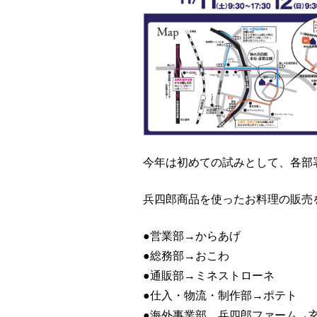
今年は初めての試みとして、各部
兵四郎商品を使ったお料理の販売
●営業部→からあげ
●総務部→おこわ
●通販部→ミネストローネ
●仕入・物流・制作部→ポテト
●海外事業部、兵四郎ファーム→