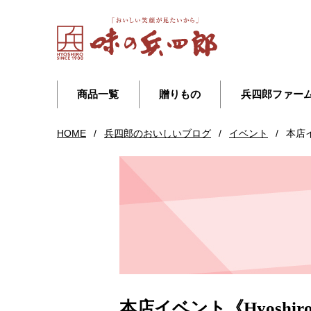
商品一覧
贈りもの
兵四郎ファー
HOME
/
兵四郎のおいしいブログ
/
イベント
/
本店イ
本店イベント《Hyoshir