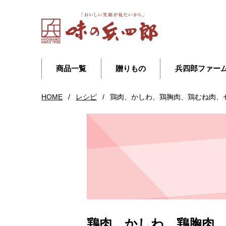
商品一覧
贈りもの
兵四郎ファー
HOME
/
レシピ
/
鶏肉、かしわ、鶏胸肉、鶏むね肉、
鶏肉、かしわ、鶏胸肉