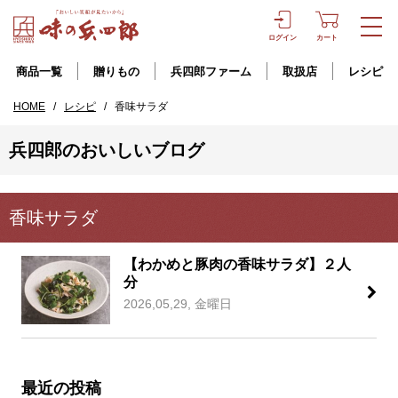
ログイン
カート
商品一覧
贈りもの
兵四郎ファーム
取扱店
レシピ
HOME
/
レシピ
/
香味サラダ
兵四郎のおいしいブログ
香味サラダ
【わかめと豚肉の香味サラダ】２人
分
2026,05,29, 金曜日
最近の投稿