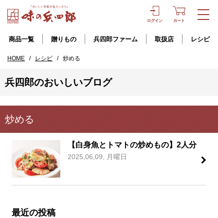
ログイン
カート
商品一覧
贈りもの
兵四郎ファーム
取扱店
レシピ
HOME
/
レシピ
/
炒める
兵四郎のおいしいブログ
炒める
【白身魚とトマトの炒めもの】2人分
2025,06,09, 月曜日
最近の投稿