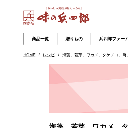
商品一覧
贈りもの
兵四郎ファー
HOME
/
レシピ
/
海藻、若芽、ワカメ、タケノコ、筍
海藻、若芽、ワカメ、