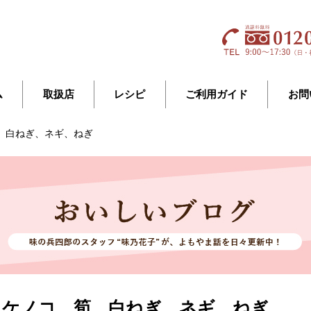
ム
取扱店
レシピ
ご利用ガイド
お問
、白ねぎ、ネギ、ねぎ
タケノコ、筍、白ねぎ、ネギ、ねぎ