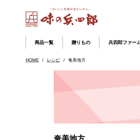
商品一覧
贈りもの
兵四郎ファー
HOME
/
レシピ
/
奄美地方
奄美地方