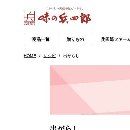
商品一覧
贈りもの
兵四郎ファー
HOME
/
レシピ
/
出がらし
出がらし