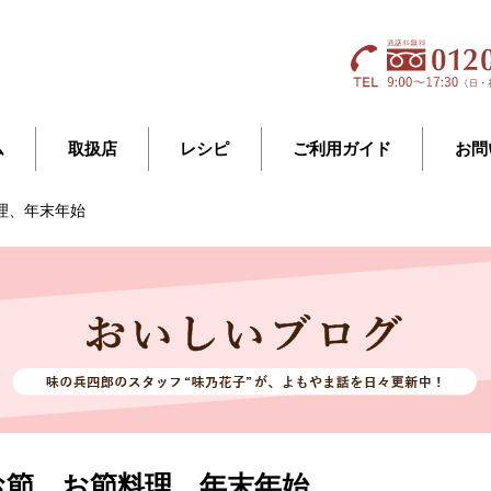
ム
取扱店
レシピ
ご利用ガイド
お問
理、年末年始
お節、お節料理、年末年始