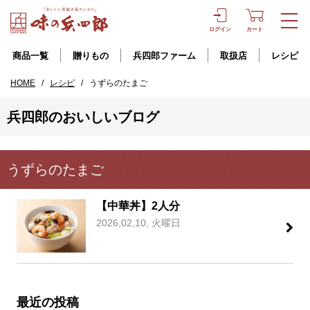
ログイン
カート
商品一覧
贈りもの
兵四郎ファーム
取扱店
レシピ
HOME
/
レシピ
/
うずらのたまご
兵四郎のおいしいブログ
うずらのたまご
【中華丼】2人分
2026,02,10, 火曜日
最近の投稿