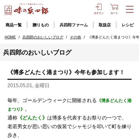
ログイン
カート
商品一覧
贈りもの
兵四郎ファーム
取扱店
レシピ
HOME
/
兵四郎のおいしいブログ
/
その他
/
《博多どんたく港まつり》今
兵四郎のおいしいブログ
《博多どんたく港まつり》今年も参加します！
2015,05,01, 金曜日
毎年、ゴールデンウィークに開催される
《博多どんたく港
。
まつり》
通称
《どんたく》
は博多を代表するお祭りの一つで、
老若男女が思い思いの仮装でシャモジを叩いて町を練り
歩き、