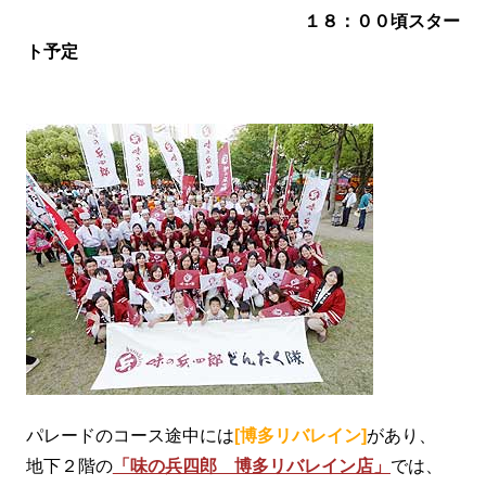
１８：００頃スター
ト予定
パレードのコース途中には
[博多リバレイン]
があり、
地下２階の
「味の兵四郎 博多リバレイン店」
では、