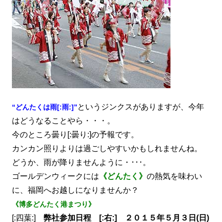
というジンクスがありますが、今年
“どんたくは雨[:雨:]”
はどうなることやら・・・。
今のところ曇り[:曇り:]の予報です。
カンカン照りよりは過ごしやすいかもしれませんね。
どうか、雨が降りませんように・･･･。
ゴールデンウィークには
《どんたく》
の熱気を味わい
に、福岡へお越しになりませんか？
《博多どんたく港まつり》
[:四葉:]
弊社参加日程 [:右:] ２０１５年５月３日(日)