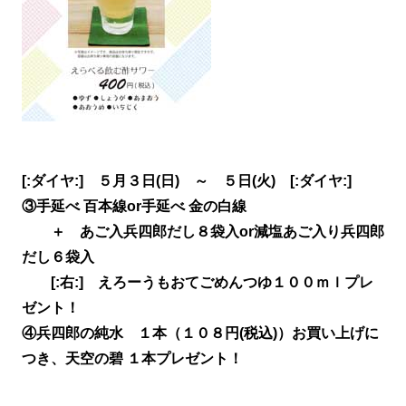
[:ダイヤ:] ５月３日(日) ～ ５日(火) [:ダイヤ:]
③手延べ 百本線or手延べ 金の白線
＋ あご入兵四郎だし８袋入or減塩あご入り兵四郎
だし６袋入
[:右:] えろーうもおてごめんつゆ１００ｍｌプレ
ゼント！
④兵四郎の純水 １本（１０８円(税込)）お買い上げに
つき、天空の碧 １本プレゼント！