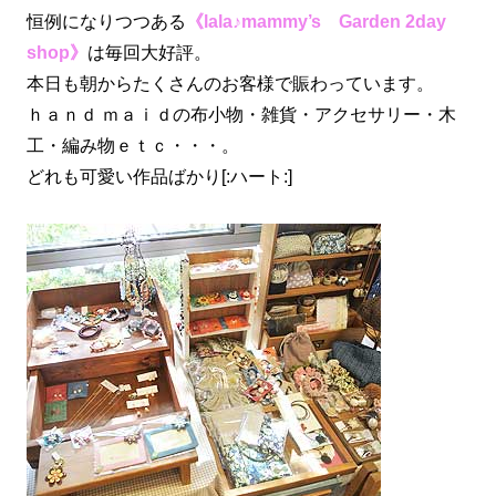
恒例になりつつある
《lala♪mammy’s Garden 2day
shop》
は毎回大好評。
本日も朝からたくさんのお客様で賑わっています。
ｈａｎｄ ｍａｉｄの布小物・雑貨・アクセサリー・木
工・編み物ｅｔｃ・・・。
どれも可愛い作品ばかり[:ハート:]