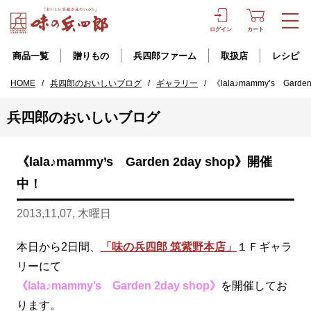
ログイン
カート
商品一覧
贈りもの
兵四郎ファーム
取扱店
レシピ
HOME
/
兵四郎のおいしいブログ
/
ギャラリー
/
《lala♪mammy’s Gard
兵四郎のおいしいブログ
《lala♪mammy’s Garden 2day shop》開催
中！
2013,11,07, 木曜日
本日から2日間、
「味の兵四郎 筑紫野本店」
１Ｆギャラ
リーにて
《lala♪mammy’s Garden 2day shop》
を開催してお
ります。