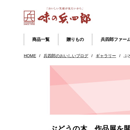
商品一覧
贈りもの
兵四郎ファー
HOME
/
兵四郎のおいしいブログ
/
ギャラリー
/
ぶ
ぶどうの木 作品展を