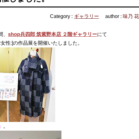
Category :
ギャラリー
author :
味乃 
間、
shop兵四郎 筑紫野本店 ２階ギャラリー
にて
:女性:]の作品展を開催いたしました。
」
。