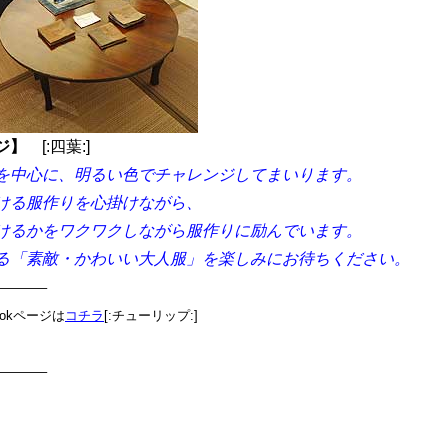
ジ】
[:四葉:]
を中心に、明るい色でチャレンジしてまいります。
ける服作りを心掛けながら、
けるかをワクワクしながら服作りに励んでいます。
る「素敵・かわいい大人服」を楽しみにお待ちください。
———–
ookページは
コチラ
[:チューリップ:]
———–